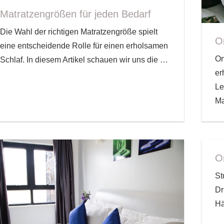
Matratzengrößen für jeden Bedarf
Die Wahl der richtigen Matratzengröße spielt
O
eine entscheidende Rolle für einen erholsamen
Or
Schlaf. In diesem Artikel schauen wir uns die
…
er
Le
Ma
O
St
Dr
Hä