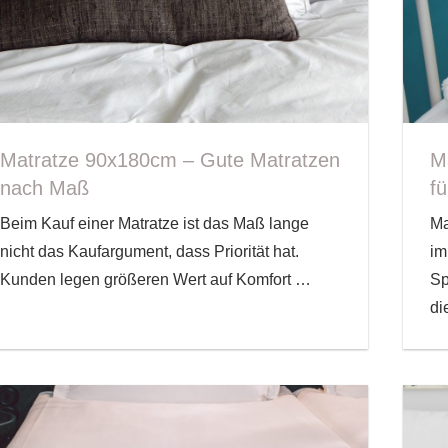
Matratze 90x180cm – Gute Matratzen
M
nach Maß
fü
Beim Kauf einer Matratze ist das Maß lange
Ma
nicht das Kaufargument, dass Priorität hat.
im
Kunden legen größeren Wert auf Komfort
…
Sp
di