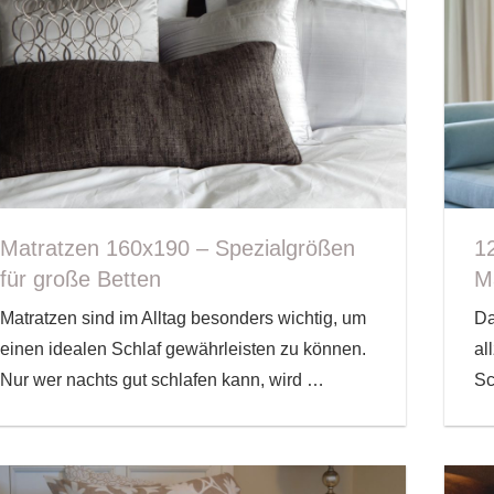
Matratzen 160x190 – Spezialgrößen
1
für große Betten
M
Matratzen sind im Alltag besonders wichtig, um
Da
einen idealen Schlaf gewährleisten zu können.
al
Nur wer nachts gut schlafen kann, wird
…
Sc