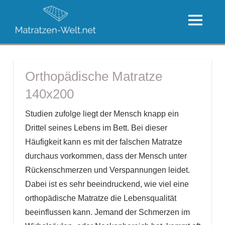
Zum
Die
Inhalt
MENU
große
springen
Die
Welt
besten
der
Matratzen
Orthopädische Matratze
Matratzen
140x200
Studien zufolge liegt der Mensch knapp ein
Drittel seines Lebens im Bett. Bei dieser
Häufigkeit kann es mit der falschen Matratze
durchaus vorkommen, dass der Mensch unter
Rückenschmerzen und Verspannungen leidet.
Dabei ist es sehr beeindruckend, wie viel eine
orthopädische Matratze die Lebensqualität
beeinflussen kann. Jemand der Schmerzen im