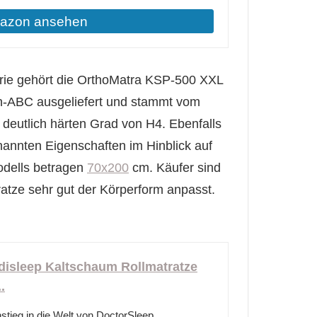
mazon ansehen
orie gehört die OrthoMatra KSP-500 XXL
en-ABC ausgeliefert und stammt vom
n deutlich härten Grad von H4. Ebenfalls
nannten Eigenschaften im Hinblick auf
odells betragen
70x200
cm. Käufer sind
tratze sehr gut der Körperform anpasst.
disleep Kaltschaum Rollmatratze
.
nstieg in die Welt von DoctorSleep