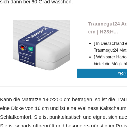
sich dann bei 60 Grad waschen.
Träumegut24 Aq
cm | H2&H...
[ In Deutschland 
Träumegut24 Matra
[ Wählbarer Härte
bietet die Möglich
*Be
Kann die Matratze 140x200 cm betragen, so ist die Tr
eine Dicke von 16 cm und ist eine Wellness Kaltscha
Schlafkomfort. Sie ist punktelastisch und eignet sich 
Sie ist schadstoffgeprüft und besonders günstig im Preis