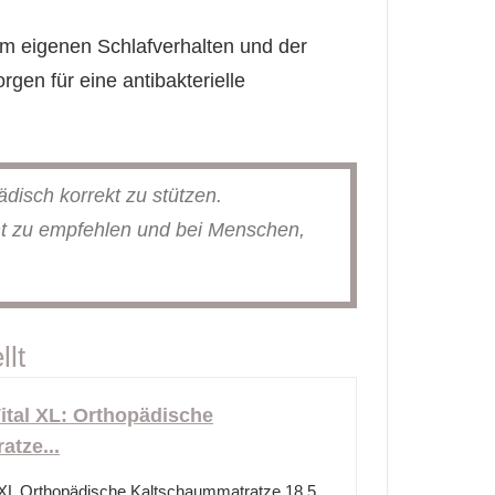
em eigenen Schlafverhalten und der
gen für eine antibakterielle
disch korrekt zu stützen.
t zu empfehlen und bei Menschen,
lt
ital XL: Orthopädische
tze...
l XL Orthopädische Kaltschaummatratze 18,5