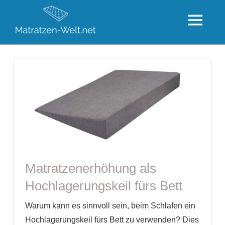
Zum
Die
Inhalt
MENU
große
springen
Die
Welt
besten
der
Matratzen
Matratzen
Matratzenerhöhung als
Hochlagerungskeil fürs Bett
Warum kann es sinnvoll sein, beim Schlafen ein
Hochlagerungskeil fürs Bett zu verwenden? Dies