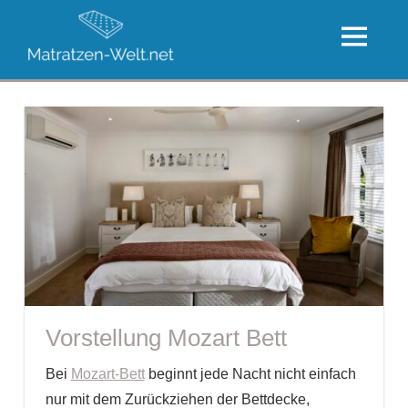
Zum
Die
Inhalt
MENU
große
springen
Die
Welt
besten
der
Matratzen
Matratzen
Vorstellung Mozart Bett
Bei
Mozart-Bett
beginnt jede Nacht nicht einfach
nur mit dem Zurückziehen der Bettdecke,