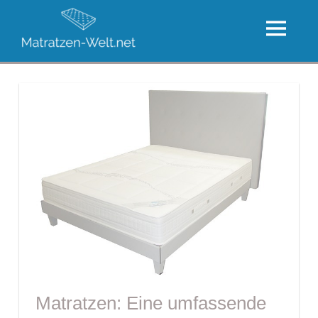
Zum
Die
Inhalt
MENU
große
springen
Die
Welt
besten
der
Matratzen
Matratzen
Matratzen: Eine umfassende