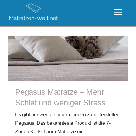
Zum
Die
Inhalt
MENU
große
springen
Die
Welt
besten
der
Matratzen
Matratzen
Pegasus Matratze – Mehr
Schlaf und weniger Stress
Es gibt nur wenige Informationen zum Hersteller
Pegasus. Das bekannteste Produkt ist die 7-
Zonen Kaltschaum-Matratze mit