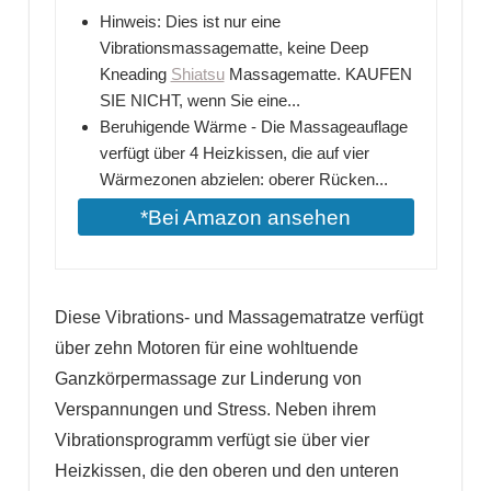
Hinweis: Dies ist nur eine
Vibrationsmassagematte, keine Deep
Kneading
Shiatsu
Massagematte. KAUFEN
SIE NICHT, wenn Sie eine...
Beruhigende Wärme - Die Massageauflage
verfügt über 4 Heizkissen, die auf vier
Wärmezonen abzielen: oberer Rücken...
*Bei Amazon ansehen
Diese Vibrations- und Massagematratze verfügt
über zehn Motoren für eine wohltuende
Ganzkörpermassage zur Linderung von
Verspannungen und Stress. Neben ihrem
Vibrationsprogramm verfügt sie über vier
Heizkissen, die den oberen und den unteren