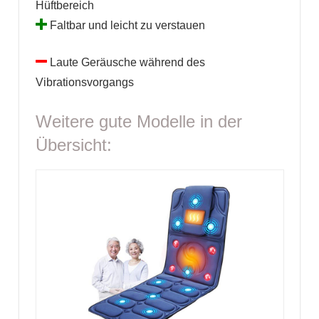
Hüftbereich
Faltbar und leicht zu verstauen
Laute Geräusche während des
Vibrationsvorgangs
Weitere gute Modelle in der
Übersicht: