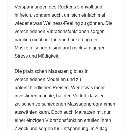
Verspannungen des Rückens sinnvoll und
hilfreich, sondern auch, um sich einfach mal
wieder etwas Wellness-Feeling zu gönnen. Die
verschiedenen Vibrationsfunktionen sorgen
nämlich nicht nur für eine Lockerung der
Muskeln, sondern sind auch wirksam gegen
Stress und Müdigkeit.
Die praktischen Matratzen gibt es in
verschiedenen Modellen und zu
unterschiedlichen Preisen. Wer etwas mehr
investieren möchte, hat den Vorteil, dass er
zwischen verschiedenen Massagenprogrammen
auswählen kann. Doch auch Matratzen mit nur
einer einzigen Vibrationsfunktion erfüllen ihren
Zweck und sorgen für Entspannung im Alltag.