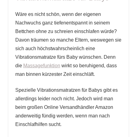
Wäre es nicht schön, wenn der eigenen
Nachwuchs ganz tiefenentspannt in seinem
Bettchen ohne zu schreien einschlafen würde?
Davon träumen so manche Eltern, weswegen sie
sich auch höchstwahrscheinlich eine
Vibrationsmatratze fürs Baby wünschen. Denn
die
Massagefunktion
wirkt so beruhigend, dass
man binnen kürzester Zeit einschläft.
Spezielle Vibrationsmatratzen für Babys gibt es
allerdings leider noch nicht. Jedoch wird man
beim großen Online Versandhändler Amazon
anderweitig fündig werden, wenn man nach
Einschlafhilfen sucht.