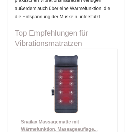
praktischen Vibrationsmatratzen verfügen
außerdem auch über eine Wärmefunktion, die
die Entspannung der Muskeln unterstützt.
Top Empfehlungen für
Vibrationsmatratzen
Snailax Massagematte mit
Wärmefunktion, Massageauflage...