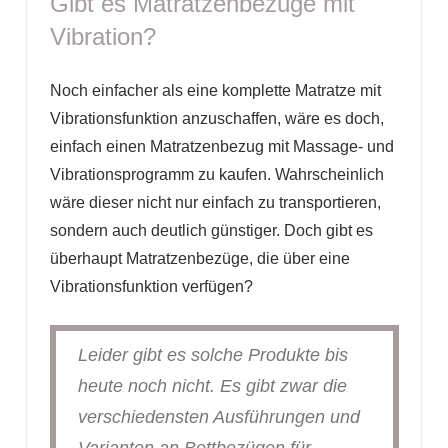
Gibt es Matratzenbezüge mit
Vibration?
Noch einfacher als eine komplette Matratze mit
Vibrationsfunktion anzuschaffen, wäre es doch,
einfach einen Matratzenbezug mit Massage- und
Vibrationsprogramm zu kaufen. Wahrscheinlich
wäre dieser nicht nur einfach zu transportieren,
sondern auch deutlich günstiger. Doch gibt es
überhaupt Matratzenbezüge, die über eine
Vibrationsfunktion verfügen?
Leider gibt es solche Produkte bis
heute noch nicht. Es gibt zwar die
verschiedensten Ausführungen und
Varianten an Bettbezügen für